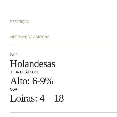
-
4,68 €.
3,74 €.
8,5%
DESCRIÇÃO
INFORMAÇÃO ADICIONAL
PAÍS
Holandesas
TEOR DE ÁLCOOL
Alto: 6-9%
COR
Loiras: 4 – 18