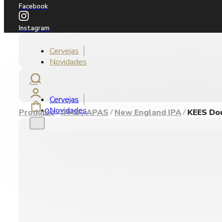
Facebook
Instagram
Cervejas
Novidades
Cervejas
Novidades
0
Produtos
IPAS / APAS
New England IPA
KEES Dou