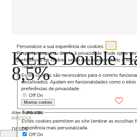
Personalize a sua experiência de cookies.
KEES Double Ha
Respeitamos o seu direito à privacidade. Pode optar por
preferências de cookies serão aplicadas em todo o nosso
8,5%
Necessários
Estes cookies são necessários para o correto funcion
desativados. Ajudam em funcionalidades como o início
preferências de privacidade.
Off
On
Mostrar cookies
Adicionar aos favori
Funcionais
Alto: 6-9% ABV
EM STOCK
Estes cookies permitem ao site lembrar as escolhas fe
experiência mais personalizada.
DESDE
Off
On