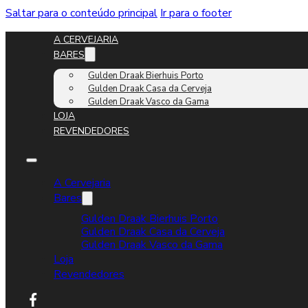
Saltar para o conteúdo principal
Ir para o footer
A CERVEJARIA
BARES
Gulden Draak Bierhuis Porto
Gulden Draak Casa da Cerveja
Gulden Draak Vasco da Gama
LOJA
REVENDEDORES
A Cervejaria
Bares
Gulden Draak Bierhuis Porto
Gulden Draak Casa da Cerveja
Gulden Draak Vasco da Gama
Loja
Revendedores