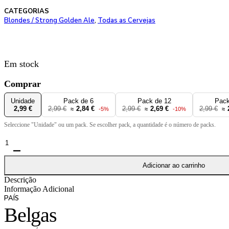
CATEGORIAS
Blondes / Strong Golden Ale
,
Todas as Cervejas
Em stock
Comprar
Unidade
Pack de 6
Pack de 12
Pack
2,99 €
2,99 €
2,84 €
2,99 €
2,69 €
2,99 €
≈
-5%
≈
-10%
≈
Seleccione "Unidade" ou um pack. Se escolher pack, a quantidade é o número de packs.
Quantidade
de
La
Adicionar ao carrinho
Trappe
Descrição
Blond
Informação Adicional
33cl
PAÍS
-
Belgas
6,5%