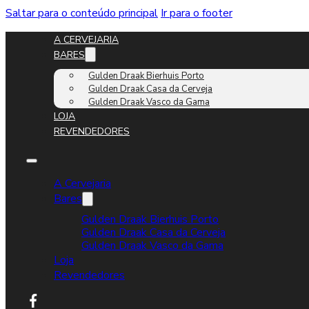
Saltar para o conteúdo principal
Ir para o footer
A CERVEJARIA
BARES
Gulden Draak Bierhuis Porto
Gulden Draak Casa da Cerveja
Gulden Draak Vasco da Gama
LOJA
REVENDEDORES
A Cervejaria
Bares
Gulden Draak Bierhuis Porto
Gulden Draak Casa da Cerveja
Gulden Draak Vasco da Gama
Loja
Revendedores