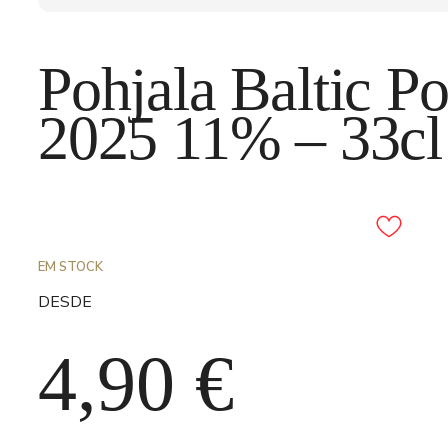
Pohjala Baltic P
2025 11% – 33cl
Adicionar aos favori
EM STOCK
DESDE
4,90
€