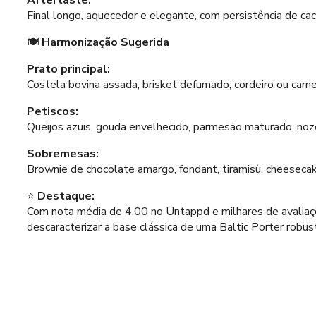
Aftertaste:
Final longo, aquecedor e elegante, com persistência de caca
🍽️
Harmonização Sugerida
Prato principal:
Costela bovina assada, brisket defumado, cordeiro ou carne
Petiscos:
Queijos azuis, gouda envelhecido, parmesão maturado, noz
Sobremesas:
Brownie de chocolate amargo, fondant, tiramisù, cheesecak
⭐
Destaque:
Com nota média de 4,00 no Untappd e milhares de avaliaçõ
descaracterizar a base clássica de uma Baltic Porter robust