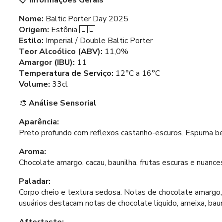
📋
Informações Gerais
Nome:
Baltic Porter Day 2025
Origem:
Estônia 🇪🇪
Estilo:
Imperial / Double Baltic Porter
Teor Alcoólico (ABV):
11,0%
Amargor (IBU):
11
Temperatura de Serviço:
12°C a 16°C
Volume:
33cl
🎨
Análise Sensorial
Aparência:
Preto profundo com reflexos castanho-escuros. Espuma b
Aroma:
Chocolate amargo, cacau, baunilha, frutas escuras e nuanc
Paladar:
Corpo cheio e textura sedosa. Notas de chocolate amargo, 
usuários destacam notas de chocolate líquido, ameixa, baun