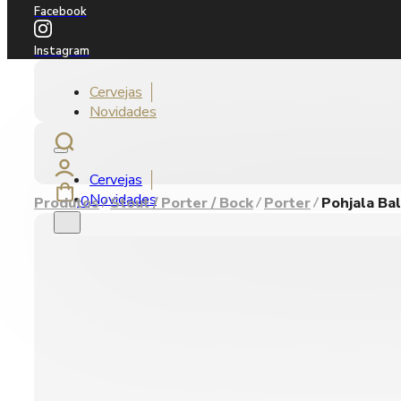
Facebook
Instagram
Cervejas
Novidades
Cervejas
Novidades
0
Produtos
Stout / Porter / Bock
Porter
Pohjala Ba