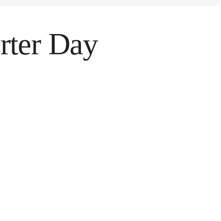
orter Day
tos