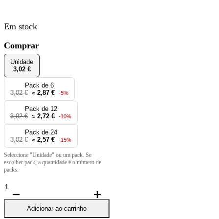
Em stock
Comprar
Unidade
3,02 €
Pack de 6
3,02 €
2,87 €
≈
-5%
Pack de 12
3,02 €
2,72 €
≈
-10%
Pack de 24
3,02 €
2,57 €
≈
-15%
Seleccione "Unidade" ou um pack. Se
escolher pack, a quantidade é o número de
packs.
Quantidade
de
Pohjala
Adicionar ao carrinho
-