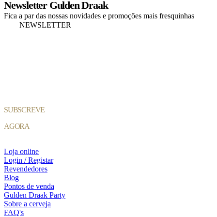
Newsletter Gulden Draak
Emberwood
Fica a par das nossas novidades e promoções mais fresquinhas
Porter
NEWSLETTER
-
Smoked
33cl
-
8%
SUBSCREVE
AGORA
Loja online
Login / Registar
Revendedores
Blog
Pontos de venda
Gulden Draak Party
Sobre a cerveja
FAQ's