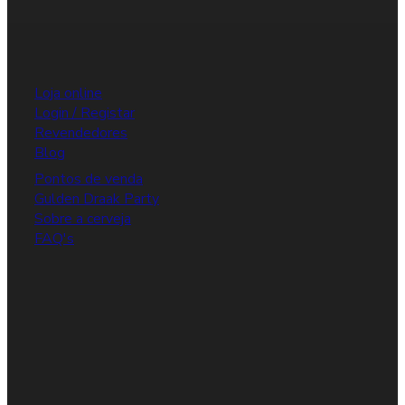
Loja online
Login / Registar
Revendedores
Blog
Pontos de venda
Gulden Draak Party
Sobre a cerveja
FAQ's