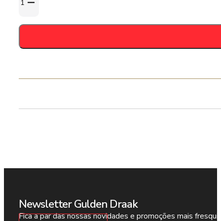
de
Pohjala
Maple
Banger
Imperial
Stout
12,5%
33cl
Newsletter Gulden Draak
Fica a par das nossas novidades e promoções mais fresqui