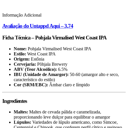
Informação Adicional
Avaliação do Untappd Aqui – 3,74
Ficha Técnica – Pohjala Virmalised West Coast IPA
Nome:
Pohjala Virmalised West Coast IPA
Estilo:
West Coast IPA
Origem:
Estônia
Cervejaria:
Põhjala Brewery
ABV (Teor Alcoólico):
6.5%
IBU (Unidade de Amargor):
50-60 (amargor alto e seco,
característico do estilo)
Cor (SRM/EBC):
Âmbar claro e límpido
Ingredientes
Maltes:
Maltes de cevada pálida e caramelizada,
proporcionando leve dulçor para equilibrar o amargor
Lúpulos:
Variedades de lúpulo americano, como Simcoe,
Centennial e Chinook, que conferem perfil cítrico e resinoso