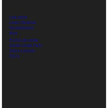
Loja online
Login / Registar
Revendedores
Blog
Pontos de venda
Gulden Draak Party
Sobre a cerveja
FAQ's