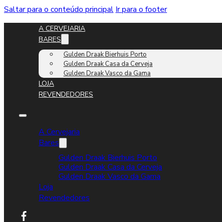
Saltar para o conteúdo principal
Ir para o footer
A CERVEJARIA
BARES
Gulden Draak Bierhuis Porto
Gulden Draak Casa da Cerveja
Gulden Draak Vasco da Gama
LOJA
REVENDEDORES
A Cervejaria
Bares
Gulden Draak Bierhuis Porto
Gulden Draak Casa da Cerveja
Gulden Draak Vasco da Gama
Loja
Revendedores