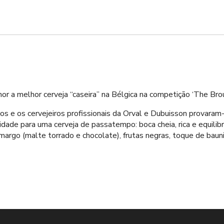
hor a melhor cerveja “caseira” na Bélgica na competição ‘The Br
bos e os cervejeiros profissionais da Orval e Dubuisson provaram
idade para uma cerveja de passatempo: boca cheia, rica e equili
margo (malte torrado e chocolate), frutas negras, toque de bau