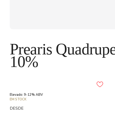
Prearis Quadrupe
10%
Adicionar aos favori
Elevado: 9-12% ABV
EM STOCK
DESDE