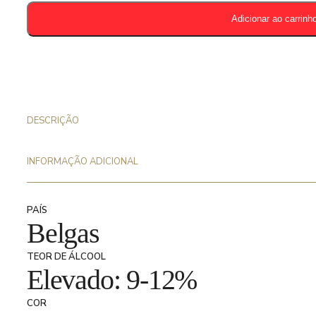
Quadrupel
Adicionar ao carrinh
33Cl
-
10%
DESCRIÇÃO
INFORMAÇÃO ADICIONAL
PAÍS
Belgas
TEOR DE ÁLCOOL
Elevado: 9-12%
COR