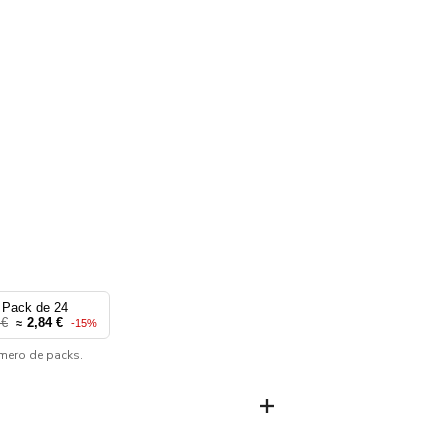
Pack de 24
 €
2,84 €
≈
-15%
úmero de packs.