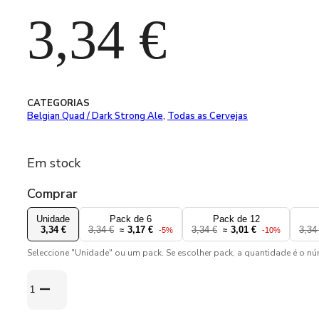
3,34
€
CATEGORIAS
Belgian Quad / Dark Strong Ale
,
Todas as Cervejas
Em stock
Comprar
Unidade
Pack de 6
Pack de 12
3,34 €
3,34 €
3,17 €
3,34 €
3,01 €
3,34
≈
-5%
≈
-10%
Seleccione "Unidade" ou um pack. Se escolher pack, a quantidade é o n
Quantidade
de
Prearis