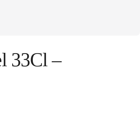
l 33Cl –
tos