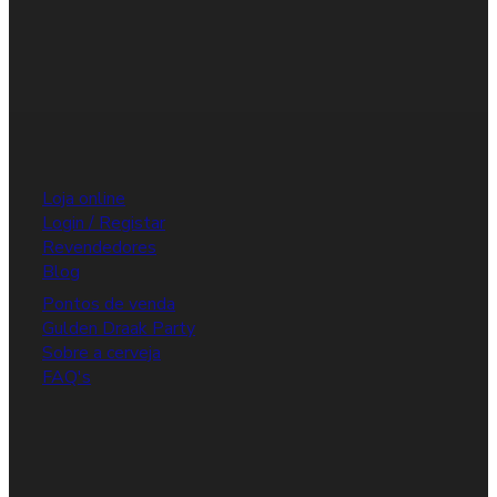
Loja online
Login / Registar
Revendedores
Blog
Pontos de venda
Gulden Draak Party
Sobre a cerveja
FAQ's