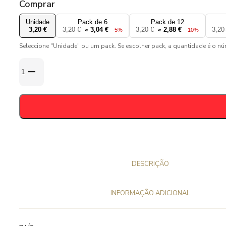
Comprar
Unidade
Pack de 6
Pack de 12
3,20 €
3,20 €
3,04 €
3,20 €
2,88 €
3,20
≈
-5%
≈
-10%
Seleccione "Unidade" ou um pack. Se escolher pack, a quantidade é o n
Quantidade
de
St.
Bernardus
12
33cl
-
10%
DESCRIÇÃO
INFORMAÇÃO ADICIONAL