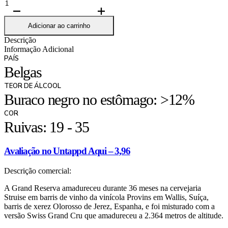
Quantidade
de
Struise
Adicionar ao carrinho
Clash
Descrição
of
Informação Adicional
The
PAÍS
Titans
Belgas
Grande
TEOR DE ÁLCOOL
Reserva
Buraco negro no estômago: >12%
33cl
-
COR
12,6%
Ruivas: 19 - 35
Avaliação no Untappd Aqui – 3,96
Descrição comercial:
A Grand Reserva amadureceu durante 36 meses na cervejaria
Struise em barris de vinho da vinícola Provins em Wallis, Suíça,
barris de xerez Olorosso de Jerez, Espanha, e foi misturado com a
versão Swiss Grand Cru que amadureceu a 2.364 metros de altitude.