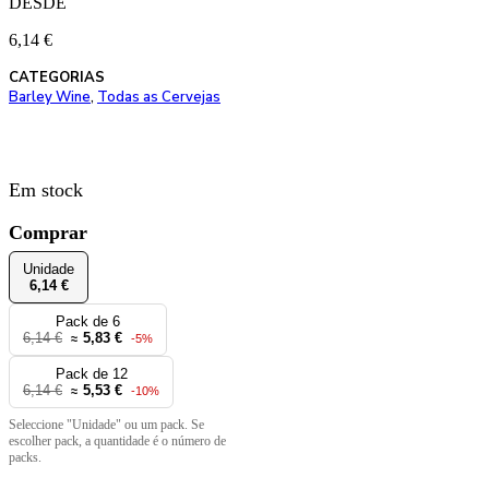
DESDE
6,14
€
CATEGORIAS
Barley Wine
,
Todas as Cervejas
Em stock
Comprar
Unidade
6,14 €
Pack de 6
6,14 €
5,83 €
≈
-5%
Pack de 12
6,14 €
5,53 €
≈
-10%
Seleccione "Unidade" ou um pack. Se
escolher pack, a quantidade é o número de
packs.