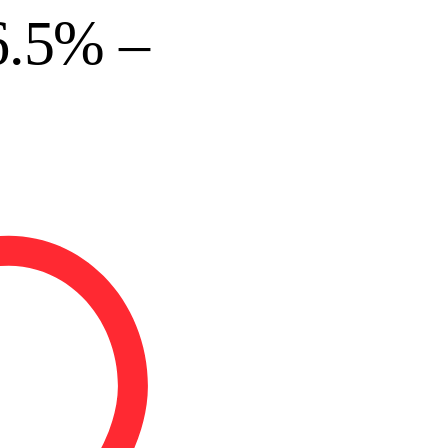
6.5% –