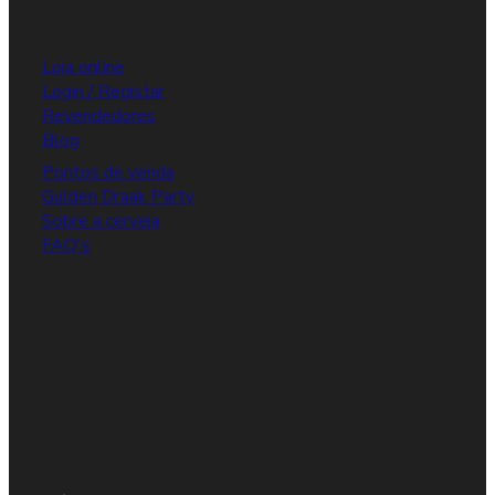
Loja online
Login / Registar
Revendedores
Blog
Pontos de venda
Gulden Draak Party
Sobre a cerveja
FAQ's