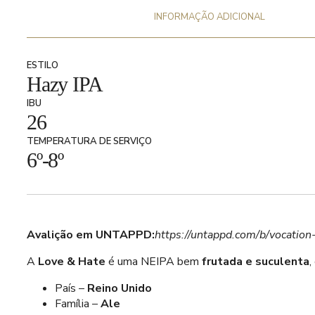
INFORMAÇÃO ADICIONAL
ESTILO
Hazy IPA
IBU
26
TEMPERATURA DE SERVIÇO
6º-8º
Avalição em UNTAPPD:
https://untappd.com/b/vocati
A
Love & Hate
é uma NEIPA bem
frutada e suculenta
,
País –
Reino Unido
Família –
Ale