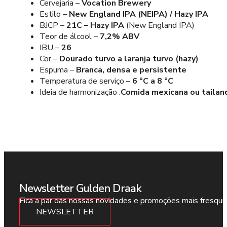
Cervejaria –
Vocation Brewery
Estilo –
New England IPA (NEIPA) / Hazy IPA
BJCP –
21C – Hazy IPA
(New England IPA)
Teor de álcool –
7,2% ABV
IBU –
26
Cor –
Dourado turvo a laranja turvo (hazy)
Espuma –
Branca, densa e persistente
Temperatura de serviço –
6 °C a 8 °C
Ideia de harmonização :
Comida mexicana ou tailan
Newsletter Gulden Draak
Fica a par das nossas novidades e promoções mais fresqui
NEWSLETTER