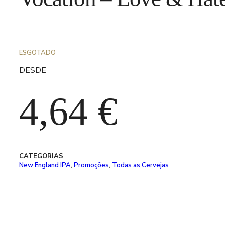
ESGOTADO
DESDE
4,64
€
CATEGORIAS
New England IPA
,
Promoções
,
Todas as Cervejas