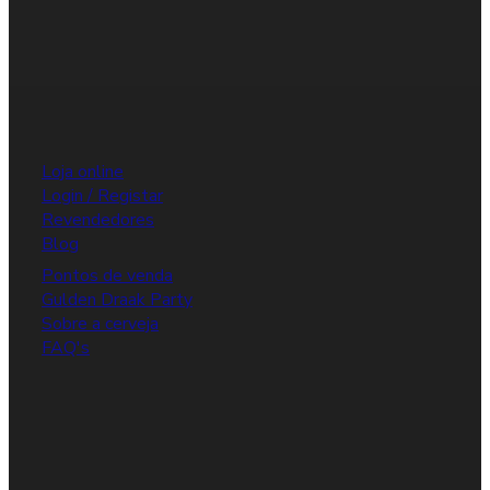
Loja online
Login / Registar
Revendedores
Blog
Pontos de venda
Gulden Draak Party
Sobre a cerveja
FAQ's