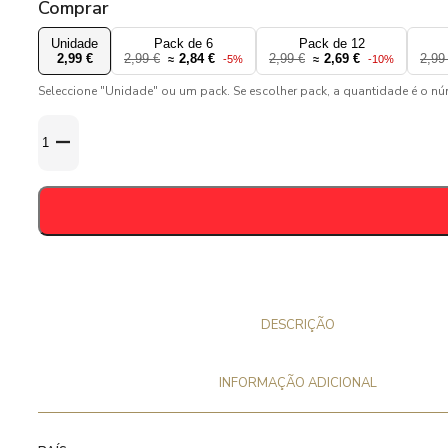
Comprar
Unidade
Pack de 6
Pack de 12
2,99 €
2,99 €
2,84 €
2,99 €
2,69 €
2,99
≈
-5%
≈
-10%
Seleccione "Unidade" ou um pack. Se escolher pack, a quantidade é o n
Quantidade
de
Westmalle
Dubbel
33cl
-
7%
DESCRIÇÃO
INFORMAÇÃO ADICIONAL