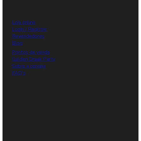
Loja online
Login / Registar
Revendedores
Blog
Pontos de venda
Gulden Draak Party
Sobre a cerveja
FAQ's