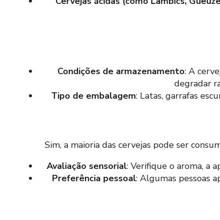
Cervejas ácidas (como Lambics, Gueuze
Condições de armazenamento
: A cerv
degradar ra
Tipo de embalagem
: Latas, garrafas esc
Sim, a maioria das cervejas pode ser consu
Avaliação sensorial
: Verifique o aroma, a 
Preferência pessoal
: Algumas pessoas ap