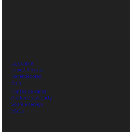
Loja online
Login / Registar
Revendedores
Blog
Pontos de venda
Gulden Draak Party
Sobre a cerveja
FAQ's