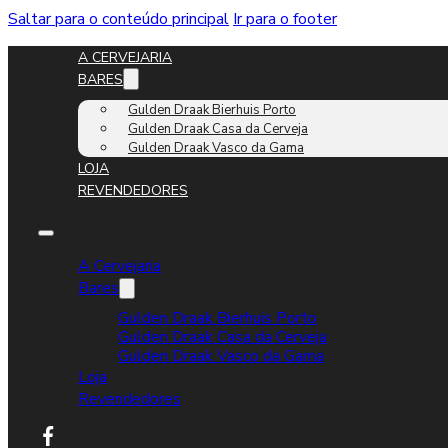
Saltar para o conteúdo principal
Ir para o footer
A CERVEJARIA
BARES
Gulden Draak Bierhuis Porto
Gulden Draak Casa da Cerveja
Gulden Draak Vasco da Gama
LOJA
REVENDEDORES
A Cervejaria
Bares
Gulden Draak Bierhuis Porto
Gulden Draak Casa da Cerveja
Gulden Draak Vasco da Gama
Loja
Revendedores