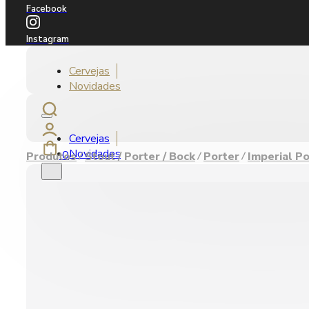
Facebook
Instagram
Cervejas
Novidades
Cervejas
Novidades
0
Produtos
Stout / Porter / Bock
Porter
Imperial Po