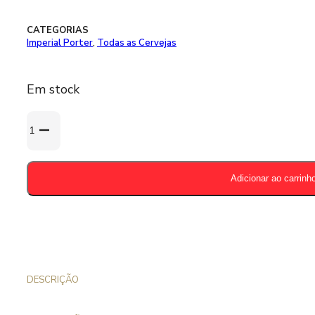
CATEGORIAS
Imperial Porter
,
Todas as Cervejas
Em stock
Quantidade
de
Puhaste
Chokoh
Adicionar ao carrinh
Ha
33cl
-
12%
DESCRIÇÃO