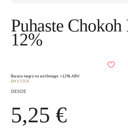
Puhaste Chokoh 
12%
Adicionar aos favori
Buraco negro no estômago: >12% ABV
EM STOCK
DESDE
5,25
€