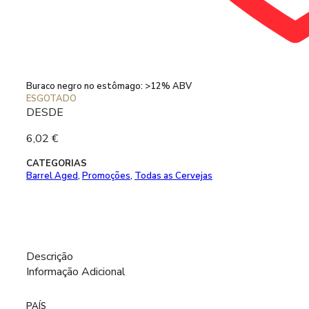
Adicionar aos 
Buraco negro no estômago: >12% ABV
ESGOTADO
DESDE
6,02
€
CATEGORIAS
Barrel Aged
,
Promoções
,
Todas as Cervejas
Descrição
Informação Adicional
PAÍS