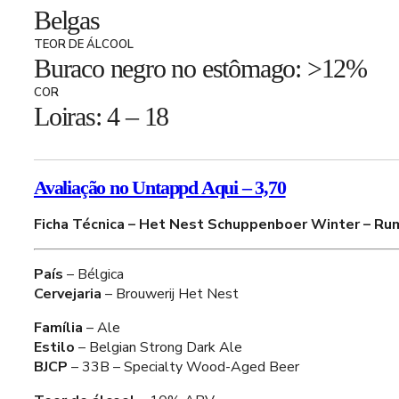
Belgas
TEOR DE ÁLCOOL
Buraco negro no estômago: >12%
COR
Loiras: 4 – 18
Avaliação no Untappd Aqui – 3,70
Ficha Técnica – Het Nest Schuppenboer Winter – Ru
País
– Bélgica
Cervejaria
– Brouwerij Het Nest
Família
– Ale
Estilo
– Belgian Strong Dark Ale
BJCP
– 33B – Specialty Wood-Aged Beer