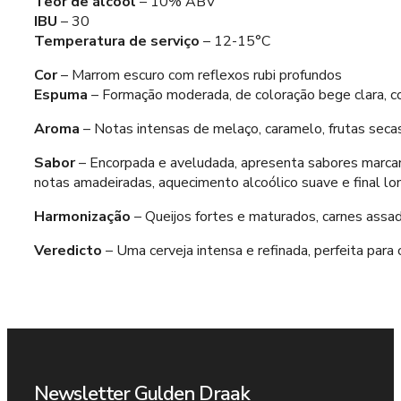
Teor de álcool
– 10% ABV
IBU
– 30
Temperatura de serviço
– 12-15°C
Cor
– Marrom escuro com reflexos rubi profundos
Espuma
– Formação moderada, de coloração bege clara, c
Aroma
– Notas intensas de melaço, caramelo, frutas seca
Sabor
– Encorpada e aveludada, apresenta sabores marcant
notas amadeiradas, aquecimento alcoólico suave e final l
Harmonização
– Queijos fortes e maturados, carnes assa
Veredicto
– Uma cerveja intensa e refinada, perfeita par
Newsletter Gulden Draak