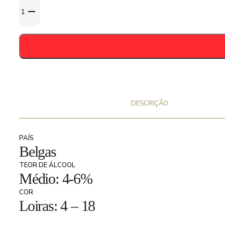
Quantidade
de
Stoemelings
1897
33cl
-
5,7%
DESCRIÇÃO
PAÍS
Belgas
TEOR DE ÁLCOOL
Médio: 4-6%
COR
Loiras: 4 – 18