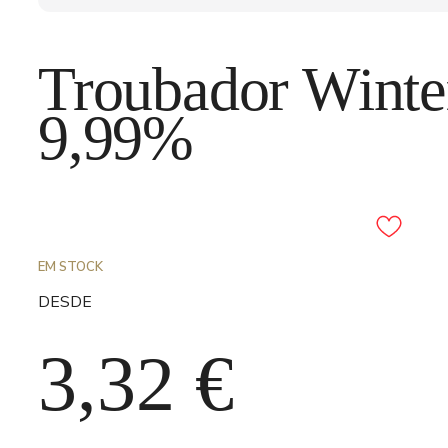
Troubador Winte
9,99%
Adicionar aos favori
EM STOCK
DESDE
3,32
€