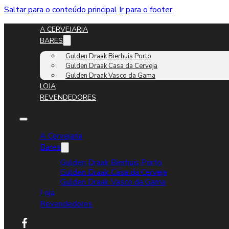
Saltar para o conteúdo principal
Ir para o footer
A CERVEJARIA
BARES
Gulden Draak Bierhuis Porto
Gulden Draak Casa da Cerveja
Gulden Draak Vasco da Gama
LOJA
REVENDEDORES
A Cervejaria
Bares
Gulden Draak Bierhuis Porto
Gulden Draak Casa da Cerveja
Gulden Draak Vasco da Gama
Loja
Revendedores