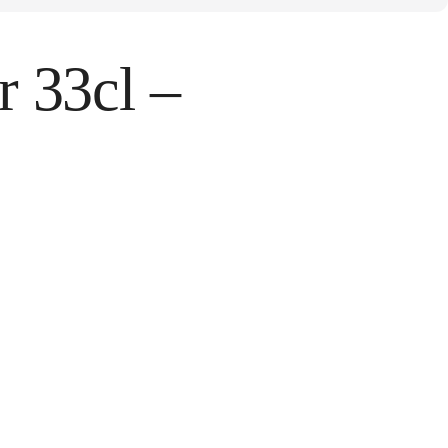
r 33cl –
tos