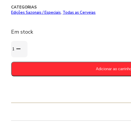
CATEGORIAS
Edições Sazonais / Especiais
,
Todas as Cervejas
Em stock
Quantidade
de
Troubador
Winter
Adicionar ao carrinh
33cl
-
9,99%