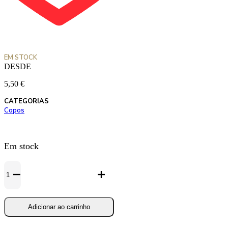
Adicionar aos favoritos
EM STOCK
DESDE
5,50
€
CATEGORIAS
Copos
Em stock
Quantidade
de
Copo
Duvel
666
Adicionar ao carrinho
33cl