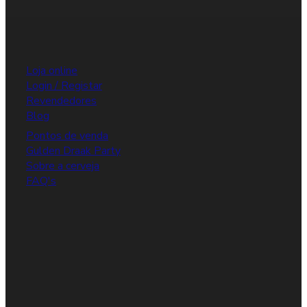
Loja online
Login / Registar
Revendedores
Blog
Pontos de venda
Gulden Draak Party
Sobre a cerveja
FAQ's