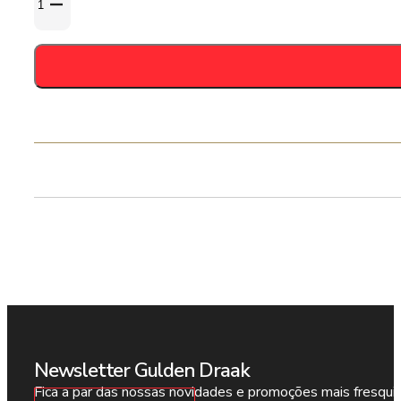
de
De
Molen
Kandij
&
Kaneel
33cl
-
10,5%
Newsletter Gulden Draak
Fica a par das nossas novidades e promoções mais fresqui