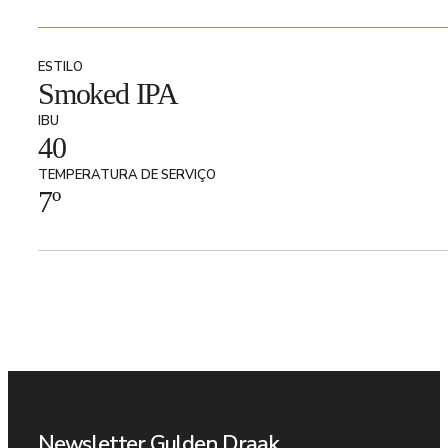
era:
é:
ESTILO
Smoked IPA
IBU
40
5,35 €.
3,75 €.
TEMPERATURA DE SERVIÇO
7º
Newsletter Gulden Draak