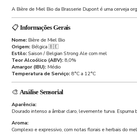
A Bière de Miel Bio da Brasserie Dupont é uma cerveja org
📋
Informações Gerais
Nome:
Bière de Miel Bio
Origem:
Bélgica 🇧🇪
Estilo:
Saison / Belgian Strong Ale com mel
Teor Alcoólico (ABV):
8,0%
Amargor (IBU):
Médio
Temperatura de Serviço:
8°C a 12°C
🎨
Análise Sensorial
Aparência:
Dourado intenso a âmbar claro, levemente turva. Espuma b
Aroma:
Complexo e expressivo, com notas florais e herbais do mel,