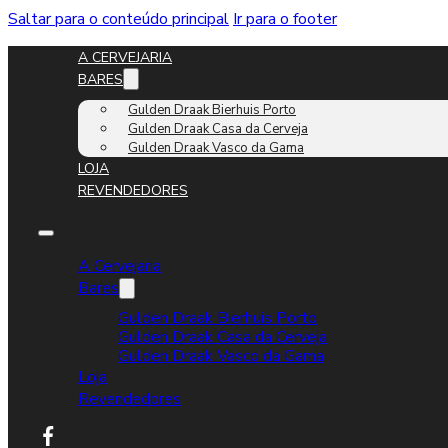
Saltar para o conteúdo principal
Ir para o footer
A CERVEJARIA
BARES
Gulden Draak Bierhuis Porto
Gulden Draak Casa da Cerveja
Gulden Draak Vasco da Gama
LOJA
REVENDEDORES
A Cervejaria
Bares
Gulden Draak Bierhuis Porto
Gulden Draak Casa da Cerveja
Gulden Draak Vasco da Gama
Loja
Revendedores